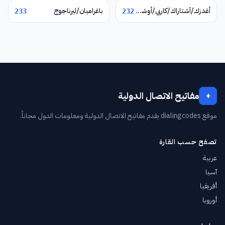
أغدزك/آشتاراك/كاربي/أوشاكان
باغراميان/ليرناجوج
233
232
مفاتيح الاتصال الدولية
+
موقع dialingcodes يقدم مفاتيح الاتصال الدولية ومعلومات الدول مجاناً.
تصفح حسب القارة
عربية
آسيا
أفريقيا
أوروبا