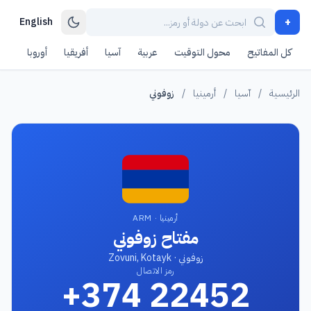
+
English
كل المفاتيح
محول التوقيت
عربية
آسيا
أفريقيا
أوروبا
أمر
الرئيسية
/
آسيا
/
أرمينيا
/
زوفوني
أرمينيا · ARM
مفتاح زوفوني
زوفوني · Zovuni, Kotayk
رمز الاتصال
+374 22452