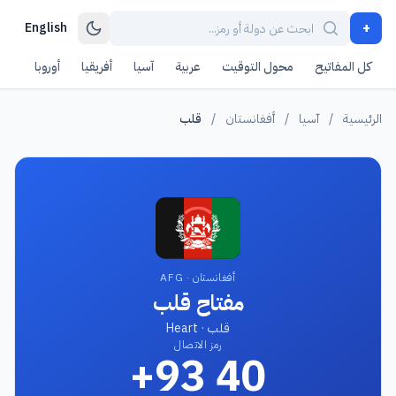
+
English
كل المفاتيح
محول التوقيت
عربية
آسيا
أفريقيا
أوروبا
أمر
الرئيسية
/
آسيا
/
أفغانستان
/
قلب
أفغانستان · AFG
مفتاح قلب
قلب · Heart
رمز الاتصال
+93 40