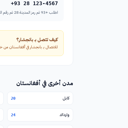
+93 28 123-4567
اطلب +93 ثم رمز المدينة 28 ثم رقم الهاتف بدون الصفر الأول.
كيف تتصل بـ بانجشار؟
للاتصال بـ بانجشار في أفغانستان من خارج البلاد، اطلب الرمز الدولي +93 متبو
مدن أخرى في أفغانستان
كابل
20
وارداك
24