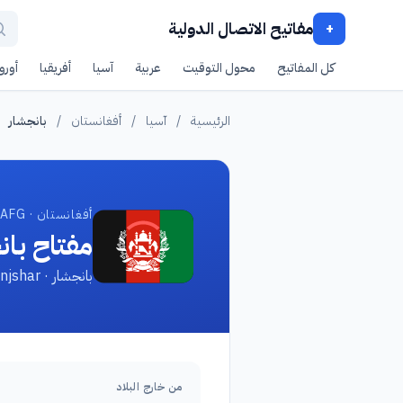
مفاتيح الاتصال الدولية
+
كل المفاتيح
محول التوقيت
عربية
آسيا
أفريقيا
أوروب
الرئيسية
/
آسيا
/
أفغانستان
/
بانجشار
أفغانستان · AFG
مفتاح بان
بانجشار · Panjshar
من خارج البلاد