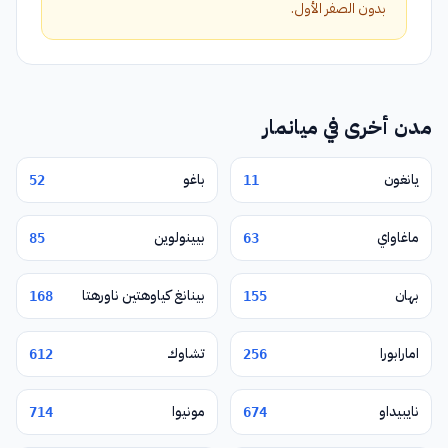
بدون الصفر الأول.
مدن أخرى في ميانمار
يانغون
باغو
52
11
ماغاواي
بيينولوين
85
63
بهان
بينانغ كياوهتين ناورهتا
168
155
امارابورا
تشاوك
612
256
نايبيداو
مونيوا
714
674