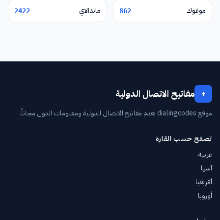
موغوك
ماندالاي
2422
862
مفاتيح الاتصال الدولية
+
موقع dialingcodes يقدم مفاتيح الاتصال الدولية ومعلومات الدول مجاناً.
تصفح حسب القارة
عربية
آسيا
أفريقيا
أوروبا