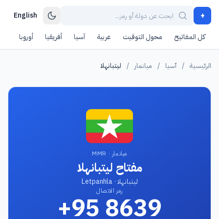
+
English
كل المفاتيح
محول التوقيت
عربية
آسيا
أفريقيا
أوروبا
أمر
الرئيسية
/
آسيا
/
ميانمار
/
ليتبانهلا
ميانمار · MMR
مفتاح ليتبانهلا
ليتبانهلا · Letpanhla
رمز الاتصال
+95 8639