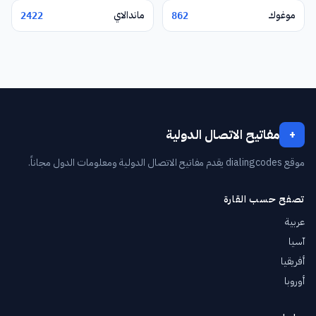
موغوك
ماندالاي
2422
862
مفاتيح الاتصال الدولية
+
موقع dialingcodes يقدم مفاتيح الاتصال الدولية ومعلومات الدول مجاناً.
تصفح حسب القارة
عربية
آسيا
أفريقيا
أوروبا