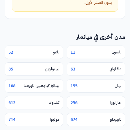
بدون الصفر الأول.
مدن أخرى في ميانمار
يانغون
باغو
52
11
ماغاواي
بيينولوين
85
63
بهان
بينانغ كياوهتين ناورهتا
168
155
امارابورا
تشاوك
612
256
نايبيداو
مونيوا
714
674