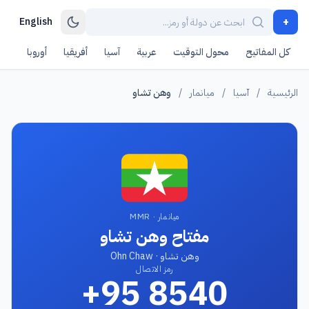
+
English
كل المفاتيح
محول التوقيت
عربية
آسيا
أفريقيا
أوروبا
أمر
الرئيسية
/
آسيا
/
ميانمار
/
وهن تشاو
ميانمار · MMR
مفتاح وهن تشاو
وهن تشاو · Ohn Chaw
رمز الاتصال
+95 8540