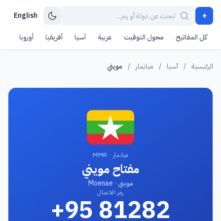
+
English
كل المفاتيح
محول التوقيت
عربية
آسيا
أفريقيا
أوروبا
أمر
الرئيسية
/
آسيا
/
ميانمار
/
مويني
ميانمار · MMR
مفتاح مويني
مويني · Moenae
رمز الاتصال
+95 81282