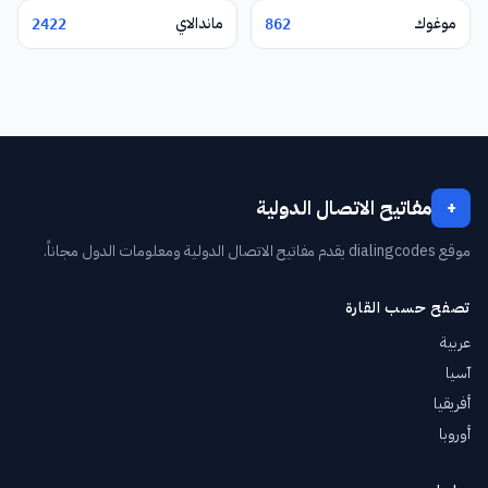
موغوك
ماندالاي
2422
862
مفاتيح الاتصال الدولية
+
موقع dialingcodes يقدم مفاتيح الاتصال الدولية ومعلومات الدول مجاناً.
تصفح حسب القارة
عربية
آسيا
أفريقيا
أوروبا