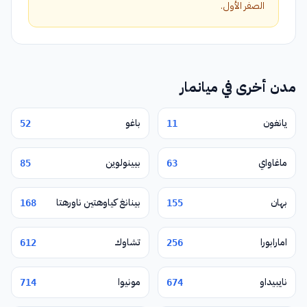
الصفر الأول.
مدن أخرى في ميانمار
يانغون
باغو
52
11
ماغاواي
بيينولوين
85
63
بهان
بينانغ كياوهتين ناورهتا
168
155
امارابورا
تشاوك
612
256
نايبيداو
مونيوا
714
674