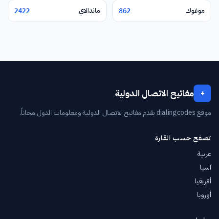
موغوك
ماندالاي
2422
862
مفاتيح الاتصال الدولية
+
موقع dialingcodes يقدم مفاتيح الاتصال الدولية ومعلومات الدول مجاناً.
تصفح حسب القارة
عربية
آسيا
أفريقيا
أوروبا