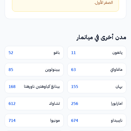
الصفر الأول.
مدن أخرى في ميانمار
يانغون
باغو
52
11
ماغاواي
بيينولوين
85
63
بهان
بينانغ كياوهتين ناورهتا
168
155
امارابورا
تشاوك
612
256
نايبيداو
مونيوا
714
674