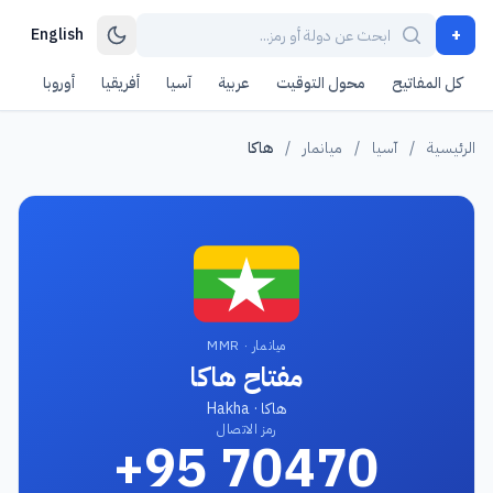
+
English
كل المفاتيح
محول التوقيت
عربية
آسيا
أفريقيا
أوروبا
أمر
الرئيسية
/
آسيا
/
ميانمار
/
هاكا
ميانمار · MMR
مفتاح هاكا
هاكا · Hakha
رمز الاتصال
+95 70470