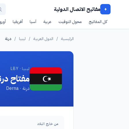
مفاتيح الاتصال الدولية
+
كل المفاتيح
محول التوقيت
عربية
آسيا
أفريقيا
أوروب
الرئيسية
/
الدول العربية
/
ليبيا
/
درنة
ليبيا · LBY
مفتاح درن
درنة · Derna
من خارج البلاد