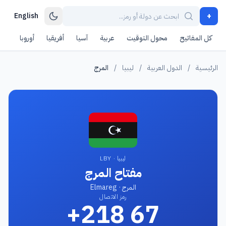
+
English
كل المفاتيح
محول التوقيت
عربية
آسيا
أفريقيا
أوروبا
أمر
الرئيسية
/
الدول العربية
/
ليبيا
/
المرج
ليبيا · LBY
مفتاح المرج
المرج · Elmareg
رمز الاتصال
+218 67