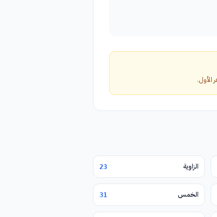
الزاوية
23
الخمس
31