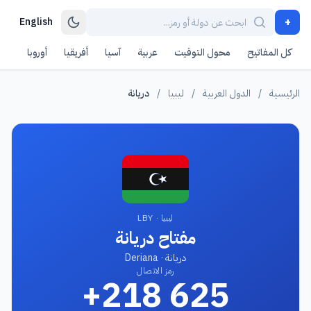
+
English
كل المفاتيح
محول التوقيت
عربية
آسيا
أفريقيا
أوروبا
أمر
الرئيسية
/
الدول العربية
/
ليبيا
/
دريانة
ليبيا · LBY
مفتاح دريانة
دريانة · Deriana
رمز الاتصال
+218 625