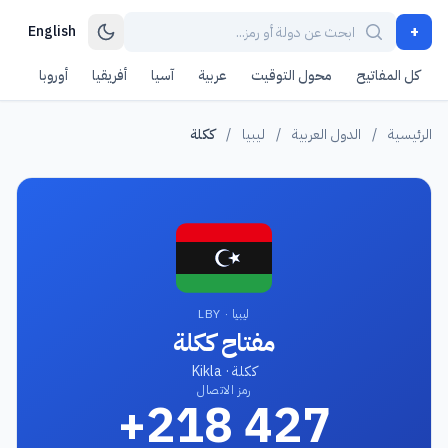
+
English
كل المفاتيح
محول التوقيت
عربية
آسيا
أفريقيا
أوروبا
أمر
الرئيسية
/
الدول العربية
/
ليبيا
/
ككلة
ليبيا · LBY
مفتاح ككلة
ككلة · Kikla
رمز الاتصال
+218 427