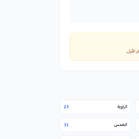
الزاوية
23
الخمس
31