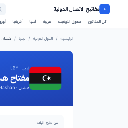
مفاتيح الاتصال الدولية
+
كل المفاتيح
محول التوقيت
عربية
آسيا
أفريقيا
أوروب
الرئيسية
/
الدول العربية
/
ليبيا
/
هشان
ليبيا · LBY
مفتاح ه
هشان · Hashan
من خارج البلاد