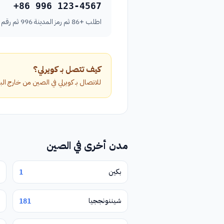
+86 996 123-4567
اطلب +86 ثم رمز المدينة 996 ثم رقم الهاتف بدون الصفر الأول.
كيف تتصل بـ كويرلي؟
للاتصال بـ كويرلي في الصين من خارج البلاد، اطلب الرمز الدولي +86 متبوعاً برمز ا
مدن أخرى في الصين
بكين
1
شيننونججيا
181