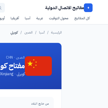
مفاتيح الاتصال الدولية
+
كل المفاتيح
محول التوقيت
عربية
آسيا
أفريقيا
أوروب
الرئيسية
/
آسيا
/
الصين
/
كويرلي
الصين · CHN
مفتاح كوي
كويرلي · KuErle, Xinjiang
من خارج البلاد