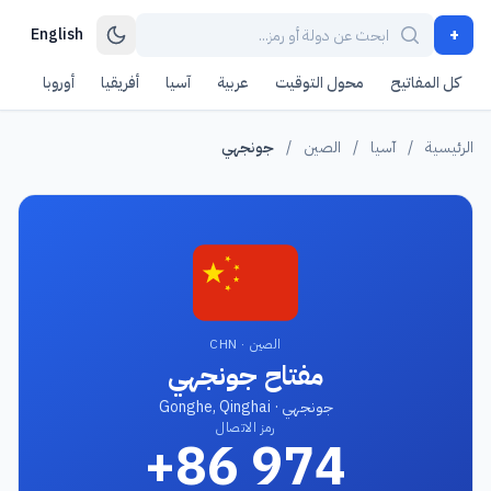
+
English
كل المفاتيح
محول التوقيت
عربية
آسيا
أفريقيا
أوروبا
أمر
الرئيسية
/
آسيا
/
الصين
/
جونجهي
الصين · CHN
مفتاح جونجهي
جونجهي · Gonghe, Qinghai
رمز الاتصال
+86 974