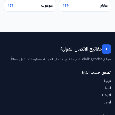
هايلير
هوهوت
471
470
مفاتيح الاتصال الدولية
+
موقع dialingcodes يقدم مفاتيح الاتصال الدولية ومعلومات الدول مجاناً.
تصفح حسب القارة
عربية
آسيا
أفريقيا
أوروبا