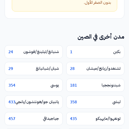
بدون الصفر الأول.
مدن أخرى في الصين
بكين
شنيانغ/تيلينغ/فوشون
24
1
تشنغدو/زيانج/ميشان
شيان/شيانيانغ
29
28
شيننونججيا
يوسي
354
181
ليشي
يانبيان جو/هونتشون/يانجي
433
358
تونغهوا/مايهيكو
جياجيداقي
457
435