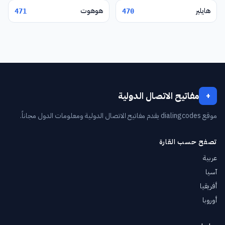
هايلير
هوهوت
471
470
مفاتيح الاتصال الدولية
+
موقع dialingcodes يقدم مفاتيح الاتصال الدولية ومعلومات الدول مجاناً.
تصفح حسب القارة
عربية
آسيا
أفريقيا
أوروبا