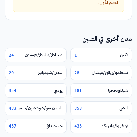
الصفر الأول.
مدن أخرى في الصين
بكين
شنيانغ/تيلينغ/فوشون
24
1
تشنغدو/زيانج/ميشان
شيان/شيانيانغ
29
28
شيننونججيا
يوسي
354
181
ليشي
يانبيان جو/هونتشون/يانجي
433
358
تونغهوا/مايهيكو
جياجيداقي
457
435