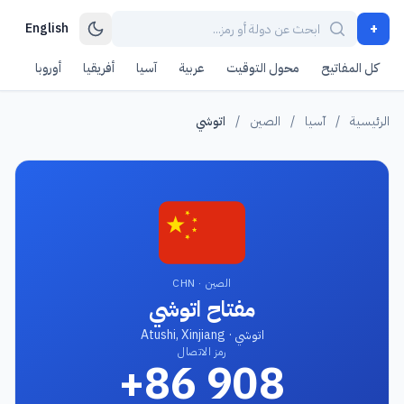
+
English
كل المفاتيح
محول التوقيت
عربية
آسيا
أفريقيا
أوروبا
أمر
الرئيسية
/
آسيا
/
الصين
/
اتوشي
الصين · CHN
مفتاح اتوشي
اتوشي · Atushi, Xinjiang
رمز الاتصال
+86 908