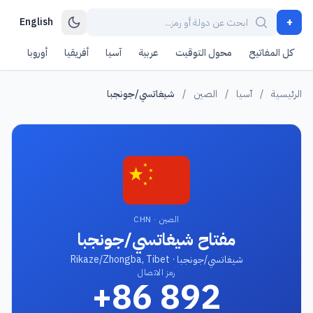
+
English
كل المفاتيح
محول التوقيت
عربية
آسيا
أفريقيا
أوروبا
أمر
الرئيسية
/
آسيا
/
الصين
/
شيغاتسي/جونجبا
الصين · CHN
مفتاح شيغاتسي/جونجبا
شيغاتسي/جونجبا · Rikaze/Zhongba, Tibet
رمز الاتصال
+86 892