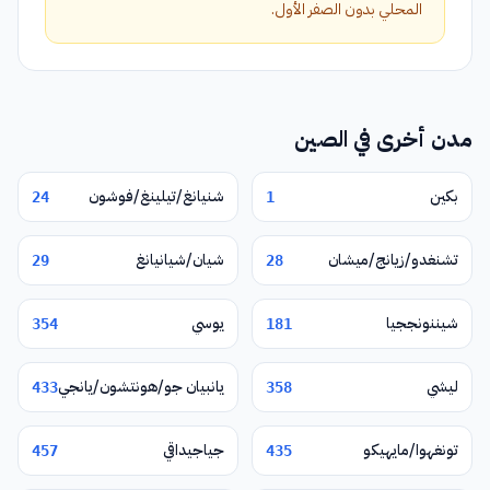
المحلي بدون الصفر الأول.
مدن أخرى في الصين
بكين
شنيانغ/تيلينغ/فوشون
24
1
تشنغدو/زيانج/ميشان
شيان/شيانيانغ
29
28
شيننونججيا
يوسي
354
181
ليشي
يانبيان جو/هونتشون/يانجي
433
358
تونغهوا/مايهيكو
جياجيداقي
457
435