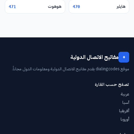
هايلير
هوهوت
471
470
مفاتيح الاتصال الدولية
+
موقع dialingcodes يقدم مفاتيح الاتصال الدولية ومعلومات الدول مجاناً.
تصفح حسب القارة
عربية
آسيا
أفريقيا
أوروبا