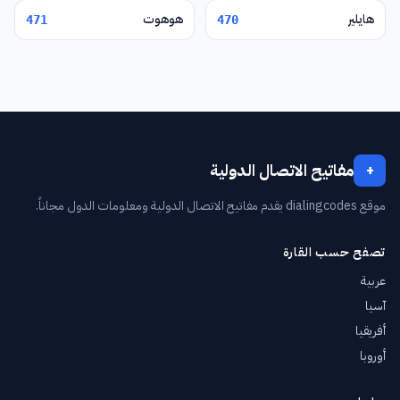
هايلير
هوهوت
471
470
مفاتيح الاتصال الدولية
+
موقع dialingcodes يقدم مفاتيح الاتصال الدولية ومعلومات الدول مجاناً.
تصفح حسب القارة
عربية
آسيا
أفريقيا
أوروبا