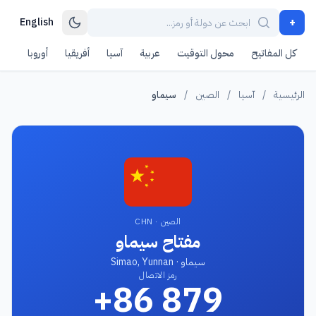
+
English
كل المفاتيح
محول التوقيت
عربية
آسيا
أفريقيا
أوروبا
أمر
الرئيسية
/
آسيا
/
الصين
/
سيماو
الصين · CHN
مفتاح سيماو
سيماو · Simao, Yunnan
رمز الاتصال
+86 879