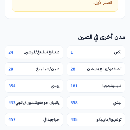
الصفر الأول.
مدن أخرى في الصين
بكين
شنيانغ/تيلينغ/فوشون
24
1
تشنغدو/زيانج/ميشان
شيان/شيانيانغ
29
28
شيننونججيا
يوسي
354
181
ليشي
يانبيان جو/هونتشون/يانجي
433
358
تونغهوا/مايهيكو
جياجيداقي
457
435