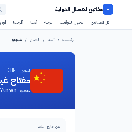
مفاتيح الاتصال الدولية
+
كل المفاتيح
محول التوقيت
عربية
آسيا
أفريقيا
أوروب
الرئيسية
/
آسيا
/
الصين
/
غيجيو
الصين · CHN
مفتاح غي
غيجيو · Gejiu, Yunnan
من خارج البلاد