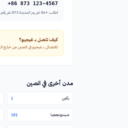
+86 873 123-4567
اطلب +86 ثم رمز المدينة 873 ثم رقم الهاتف بدون الصفر الأول.
كيف تتصل بـ غيجيو؟
للاتصال بـ غيجيو في الصين من خارج البلاد، اطلب الرمز الدولي +86 متبوعاً برمز ا
مدن أخرى في الصين
بكين
1
شيننونججيا
181