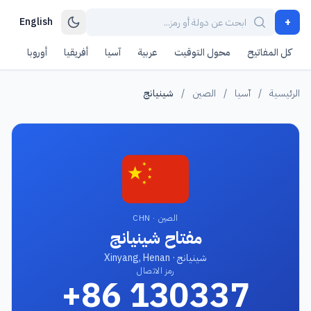
+
English
كل المفاتيح
محول التوقيت
عربية
آسيا
أفريقيا
أوروبا
أمر
الرئيسية
/
آسيا
/
الصين
/
شينيانج
الصين · CHN
مفتاح شينيانج
شينيانج · Xinyang, Henan
رمز الاتصال
+86 130337