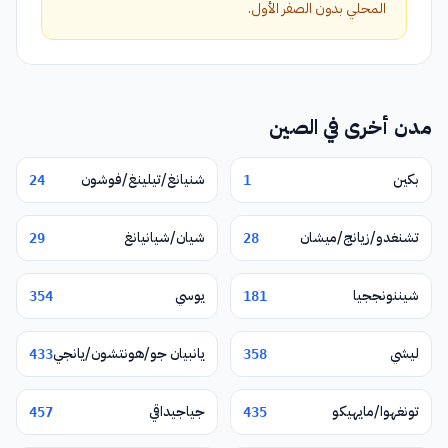
المحلي بدون الصفر الأول.
مدن أخرى في الصين
بكين
شنيانغ/تيلينغ/فوشون
24
1
تشنغدو/زيانج/ميشان
شيان/شيانيانغ
29
28
شيننونججيا
يوسي
354
181
ليشي
يانبيان جو/هونتشون/يانجي
433
358
تونغهوا/مايهيكو
جياجيداقي
457
435