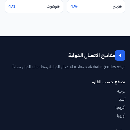
هايلير
هوهوت
471
470
مفاتيح الاتصال الدولية
+
موقع dialingcodes يقدم مفاتيح الاتصال الدولية ومعلومات الدول مجاناً.
تصفح حسب القارة
عربية
آسيا
أفريقيا
أوروبا