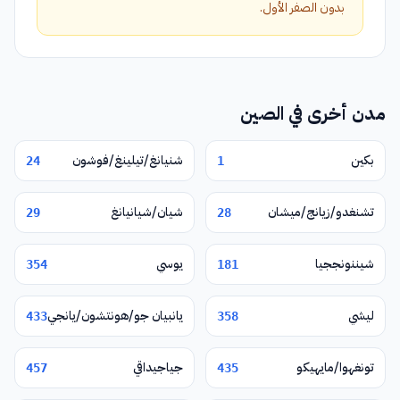
بدون الصفر الأول.
مدن أخرى في الصين
بكين
شنيانغ/تيلينغ/فوشون
24
1
تشنغدو/زيانج/ميشان
شيان/شيانيانغ
29
28
شيننونججيا
يوسي
354
181
ليشي
يانبيان جو/هونتشون/يانجي
433
358
تونغهوا/مايهيكو
جياجيداقي
457
435