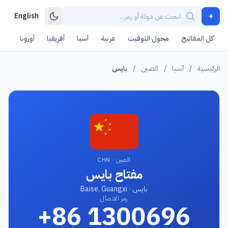
+
English
كل المفاتيح
محول التوقيت
عربية
آسيا
أفريقيا
أوروبا
أمر
الرئيسية
/
آسيا
/
الصين
/
بايس
الصين · CHN
مفتاح بايس
بايس · Baise, Guangxi
رمز الاتصال
+86 1300696