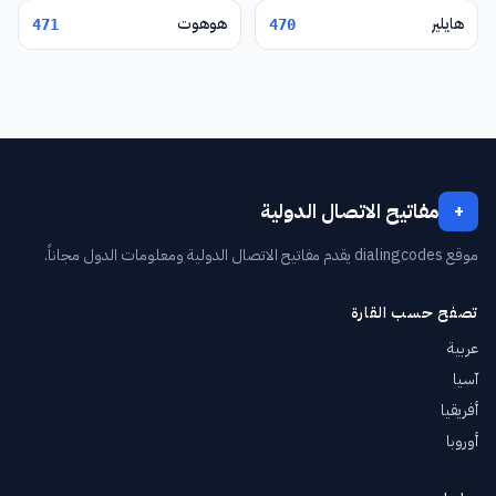
هايلير
هوهوت
471
470
مفاتيح الاتصال الدولية
+
موقع dialingcodes يقدم مفاتيح الاتصال الدولية ومعلومات الدول مجاناً.
تصفح حسب القارة
عربية
آسيا
أفريقيا
أوروبا