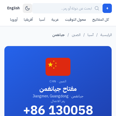
+
English
كل المفاتيح
محول التوقيت
عربية
آسيا
أفريقيا
أوروبا
أمر
الرئيسية
/
آسيا
/
الصين
/
جيانغمن
الصين · CHN
مفتاح جيانغمن
جيانغمن · Jiangmen, Guangdong
رمز الاتصال
+86 130058