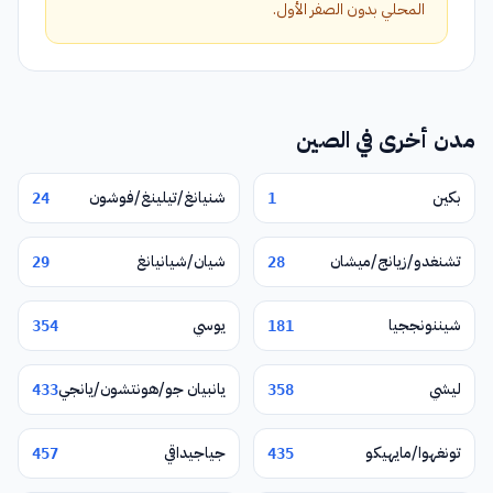
المحلي بدون الصفر الأول.
مدن أخرى في الصين
بكين
شنيانغ/تيلينغ/فوشون
24
1
تشنغدو/زيانج/ميشان
شيان/شيانيانغ
29
28
شيننونججيا
يوسي
354
181
ليشي
يانبيان جو/هونتشون/يانجي
433
358
تونغهوا/مايهيكو
جياجيداقي
457
435