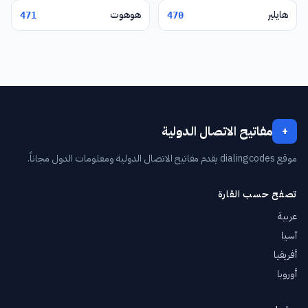
هايلير
هوهوت
471
470
مفاتيح الاتصال الدولية
+
موقع dialingcodes يقدم مفاتيح الاتصال الدولية ومعلومات الدول مجاناً.
تصفح حسب القارة
عربية
آسيا
أفريقيا
أوروبا