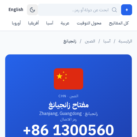
+
English
كل المفاتيح
محول التوقيت
عربية
آسيا
أفريقيا
أوروبا
أمر
الرئيسية
/
آسيا
/
الصين
/
زانجيانغ
الصين · CHN
مفتاح زانجيانغ
زانجيانغ · Zhanjiang, Guangdong
رمز الاتصال
+86 1300560