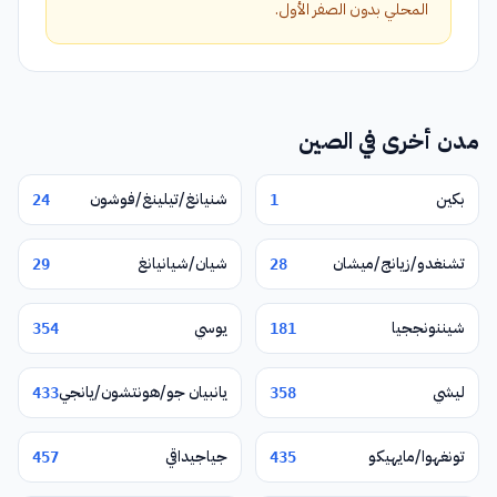
المحلي بدون الصفر الأول.
مدن أخرى في الصين
بكين
شنيانغ/تيلينغ/فوشون
24
1
تشنغدو/زيانج/ميشان
شيان/شيانيانغ
29
28
شيننونججيا
يوسي
354
181
ليشي
يانبيان جو/هونتشون/يانجي
433
358
تونغهوا/مايهيكو
جياجيداقي
457
435