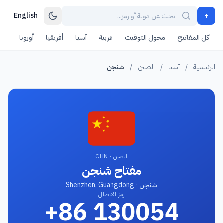
+
English
كل المفاتيح
محول التوقيت
عربية
آسيا
أفريقيا
أوروبا
أمر
الرئيسية
/
آسيا
/
الصين
/
شنجن
الصين · CHN
مفتاح شنجن
شنجن · Shenzhen, Guangdong
رمز الاتصال
+86 130054