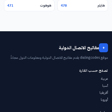
هايلير
هوهوت
471
470
مفاتيح الاتصال الدولية
+
موقع dialingcodes يقدم مفاتيح الاتصال الدولية ومعلومات الدول مجاناً.
تصفح حسب القارة
عربية
آسيا
أفريقيا
أوروبا