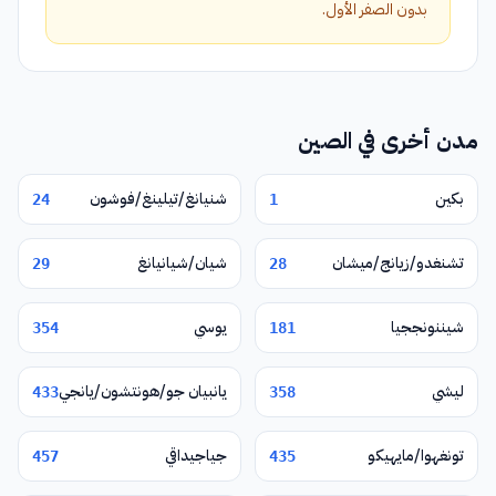
بدون الصفر الأول.
مدن أخرى في الصين
بكين
شنيانغ/تيلينغ/فوشون
24
1
تشنغدو/زيانج/ميشان
شيان/شيانيانغ
29
28
شيننونججيا
يوسي
354
181
ليشي
يانبيان جو/هونتشون/يانجي
433
358
تونغهوا/مايهيكو
جياجيداقي
457
435