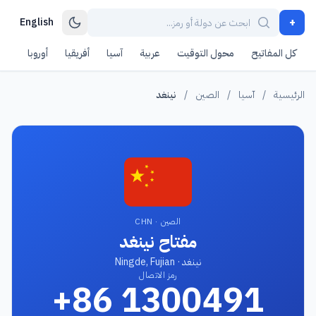
+
English
كل المفاتيح
محول التوقيت
عربية
آسيا
أفريقيا
أوروبا
أمر
الرئيسية
/
آسيا
/
الصين
/
نينغد
الصين · CHN
مفتاح نينغد
نينغد · Ningde, Fujian
رمز الاتصال
+86 1300491