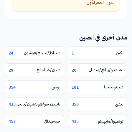
بدون الصفر الأول.
مدن أخرى في الصين
بكين
شنيانغ/تيلينغ/فوشون
24
1
تشنغدو/زيانج/ميشان
شيان/شيانيانغ
29
28
شيننونججيا
يوسي
354
181
ليشي
يانبيان جو/هونتشون/يانجي
433
358
تونغهوا/مايهيكو
جياجيداقي
457
435