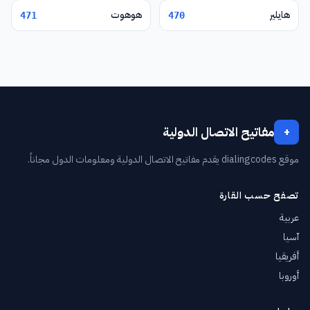
هايلير
هوهوت
471
470
مفاتيح الاتصال الدولية
+
موقع dialingcodes يقدم مفاتيح الاتصال الدولية ومعلومات الدول مجاناً.
تصفح حسب القارة
عربية
آسيا
أفريقيا
أوروبا