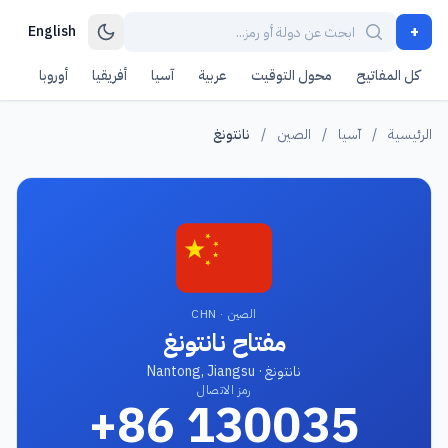
+
English
كل المفاتيح
محول التوقيت
عربية
آسيا
أفريقيا
أوروبا
أمر
الرئيسية
/
آسيا
/
الصين
/
نانتونغ
الصين · CHN
مفتاح نانتونغ
نانتونغ · Nantong, Jiangsu
رمز الاتصال
+86 130035