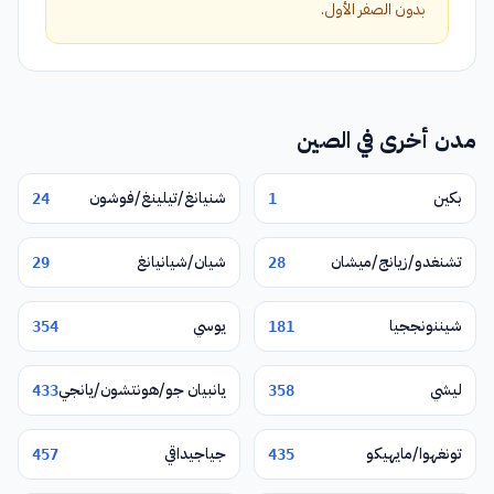
بدون الصفر الأول.
مدن أخرى في الصين
بكين
شنيانغ/تيلينغ/فوشون
24
1
تشنغدو/زيانج/ميشان
شيان/شيانيانغ
29
28
شيننونججيا
يوسي
354
181
ليشي
يانبيان جو/هونتشون/يانجي
433
358
تونغهوا/مايهيكو
جياجيداقي
457
435