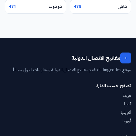
هايلير
هوهوت
471
470
مفاتيح الاتصال الدولية
+
موقع dialingcodes يقدم مفاتيح الاتصال الدولية ومعلومات الدول مجاناً.
تصفح حسب القارة
عربية
آسيا
أفريقيا
أوروبا