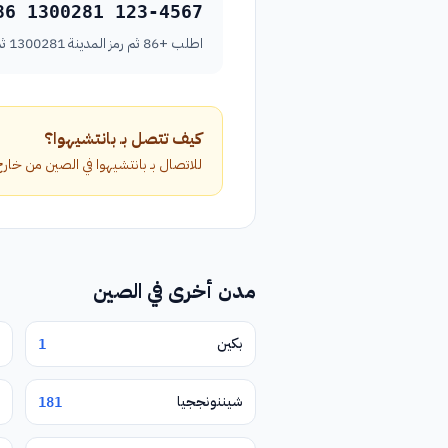
86 1300281 123-4567
اطلب +86 ثم رمز المدينة 1300281 ثم رقم الهاتف بدون الصفر الأول.
كيف تتصل بـ بانتشيهوا؟
للاتصال بـ بانتشيهوا في الصين من خارج البلاد، اطلب الرمز الدولي +86 متبوعاً برم
مدن أخرى في الصين
بكين
1
شيننونججيا
181