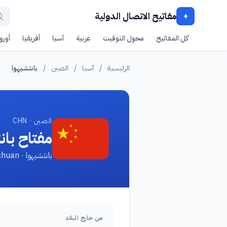
مفاتيح الاتصال الدولية
+
كل المفاتيح
محول التوقيت
عربية
آسيا
أفريقيا
أوروب
الرئيسية
/
آسيا
/
الصين
/
بانتشيهوا
الصين · CHN
مفتاح بان
بانتشيهوا · Panzhihua, Sichuan
من خارج البلاد