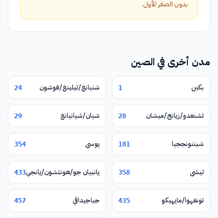
بدون الصفر الأول.
مدن أخرى في الصين
بكين
شنيانغ/تيلينغ/فوشون
24
1
تشنغدو/زيانج/ميشان
شيان/شيانيانغ
29
28
شيننونججيا
يوسي
354
181
ليشي
يانبيان جو/هونتشون/يانجي
433
358
تونغهوا/مايهيكو
جياجيداقي
457
435