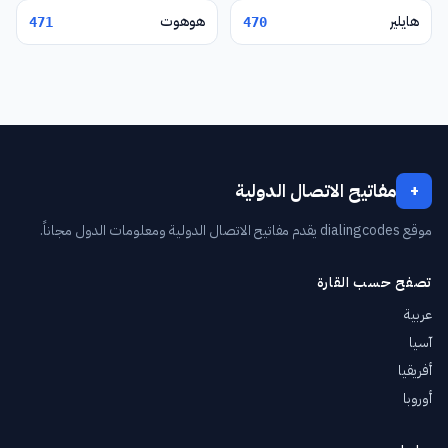
هايلير
هوهوت
471
470
مفاتيح الاتصال الدولية
+
موقع dialingcodes يقدم مفاتيح الاتصال الدولية ومعلومات الدول مجاناً.
تصفح حسب القارة
عربية
آسيا
أفريقيا
أوروبا