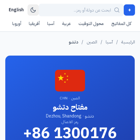
+
English
كل المفاتيح
محول التوقيت
عربية
آسيا
أفريقيا
أوروبا
أمر
الرئيسية
/
آسيا
/
الصين
/
دتشو
الصين · CHN
مفتاح دتشو
دتشو · Dezhou, Shandong
رمز الاتصال
+86 1300176