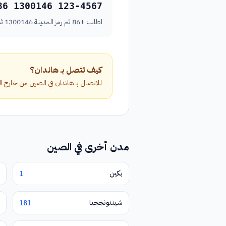
86 1300146 123-4567
اطلب +86 ثم رمز المدينة 1300146 ثم رقم الهاتف بدون الصفر الأول.
كيف تتصل بـ هاندان؟
للاتصال بـ هاندان في الصين من خارج البلاد، اطلب الرمز الدولي +86 متبوعاً برمز ال
مدن أخرى في الصين
بكين
1
شيننونججيا
181