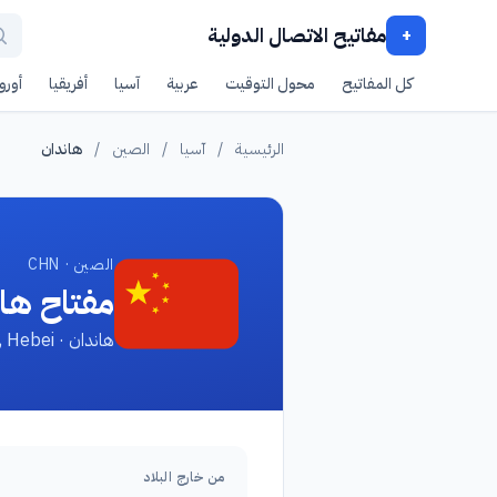
مفاتيح الاتصال الدولية
+
كل المفاتيح
محول التوقيت
عربية
آسيا
أفريقيا
أوروب
الرئيسية
/
آسيا
/
الصين
/
هاندان
الصين · CHN
مفتاح ها
هاندان · Handan, Hebei
من خارج البلاد