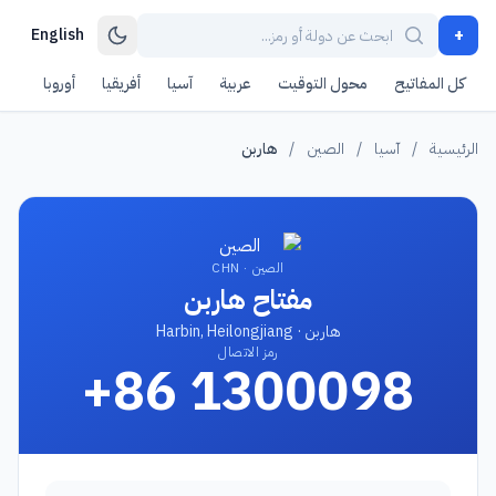
+
English
كل المفاتيح
محول التوقيت
عربية
آسيا
أفريقيا
أوروبا
أمر
الرئيسية
/
آسيا
/
الصين
/
هاربن
الصين · CHN
مفتاح هاربن
هاربن · Harbin, Heilongjiang
رمز الاتصال
+86 1300098