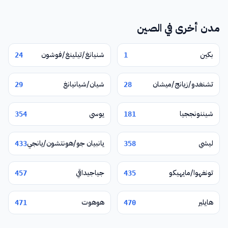
مدن أخرى في الصين
بكين
شنيانغ/تيلينغ/فوشون
24
1
تشنغدو/زيانج/ميشان
شيان/شيانيانغ
29
28
شيننونججيا
يوسي
354
181
ليشي
يانبيان جو/هونتشون/يانجي
433
358
تونغهوا/مايهيكو
جياجيداقي
457
435
هايلير
هوهوت
471
470