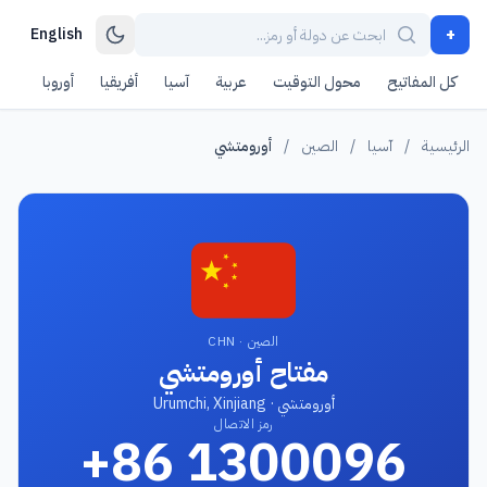
+
English
كل المفاتيح
محول التوقيت
عربية
آسيا
أفريقيا
أوروبا
أمر
الرئيسية
/
آسيا
/
الصين
/
أورومتشي
الصين · CHN
مفتاح أورومتشي
أورومتشي · Urumchi, Xinjiang
رمز الاتصال
+86 1300096