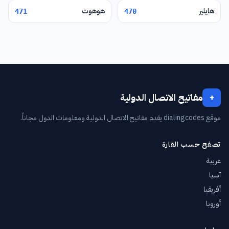
هايلير
هوهوت
471
470
مفاتيح الاتصال الدولية
+
موقع dialingcodes يقدم مفاتيح الاتصال الدولية ومعلومات الدول مجاناً.
تصفح حسب القارة
عربية
آسيا
أفريقيا
أوروبا