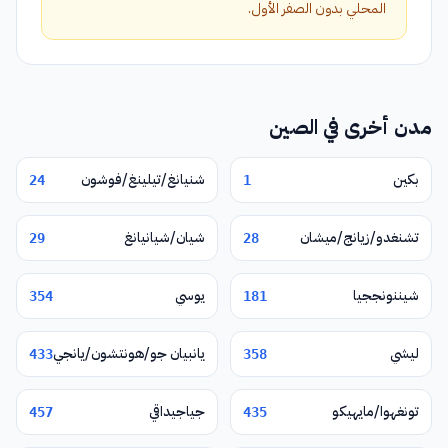
المحلي بدون الصفر الأول.
مدن أخرى في الصين
بكين
شنيانغ/تيلينغ/فوشون
24
1
تشنغدو/زيانج/ميشان
شيان/شيانيانغ
29
28
شيننونججيا
يوسي
354
181
ليشي
يانبيان جو/هونتشون/يانجي
433
358
تونغهوا/مايهيكو
جياجيداقي
457
435