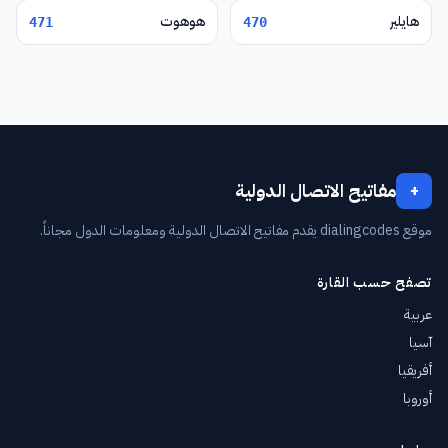
هايلير
هوهوت
471
470
مفاتيح الاتصال الدولية
+
موقع dialingcodes يقدم مفاتيح الاتصال الدولية ومعلومات الدول مجاناً.
تصفح حسب القارة
عربية
آسيا
أفريقيا
أوروبا