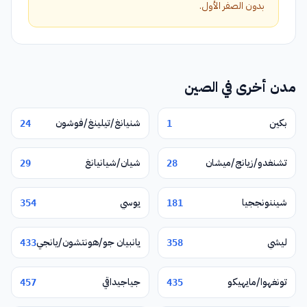
بدون الصفر الأول.
مدن أخرى في الصين
بكين
شنيانغ/تيلينغ/فوشون
24
1
تشنغدو/زيانج/ميشان
شيان/شيانيانغ
29
28
شيننونججيا
يوسي
354
181
ليشي
يانبيان جو/هونتشون/يانجي
433
358
تونغهوا/مايهيكو
جياجيداقي
457
435