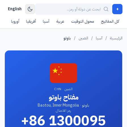
+
English
كل المفاتيح
محول التوقيت
عربية
آسيا
أفريقيا
أوروبا
أمر
الرئيسية
/
آسيا
/
الصين
/
باوتو
الصين · CHN
مفتاح باوتو
باوتو · Baotou, Inner Mongolia
رمز الاتصال
+86 1300095