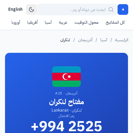
+
English
كل المفاتيح
محول التوقيت
عربية
آسيا
أفريقيا
أوروبا
أمر
الرئيسية
/
آسيا
/
أذربيجان
/
لنكران
أذربيجان · AZE
مفتاح لنكران
لنكران · Lankaran
رمز الاتصال
+994 2525