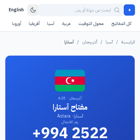
+
English
كل المفاتيح
محول التوقيت
عربية
آسيا
أفريقيا
أوروبا
أمر
الرئيسية
/
آسيا
/
أذربيجان
/
آستارا
أذربيجان · AZE
مفتاح آستارا
آستارا · Astara
رمز الاتصال
+994 2522