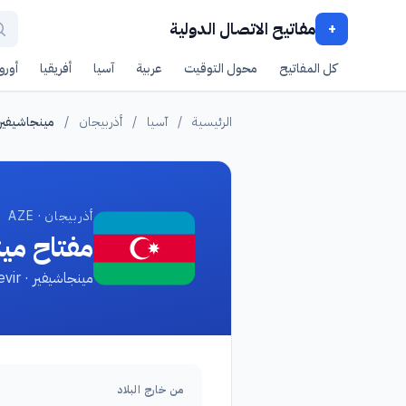
مفاتيح الاتصال الدولية
+
كل المفاتيح
محول التوقيت
عربية
آسيا
أفريقيا
أوروب
الرئيسية
/
آسيا
/
أذربيجان
/
مينجاشيفير
أذربيجان · AZE
مفتاح مين
مينجاشيفير · Mingachevir
من خارج البلاد