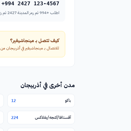
+994 2427 123-4567
اطلب +994 ثم رمز المدينة 2427 ثم رقم الهاتف بدون الصفر الأول.
كيف تتصل بـ مينجاشيفير؟
للاتصال بـ مينجاشيفير في أذربيجان من خارج البلاد، اطلب الرمز الدولي +994 مت
مدن أخرى في أذربيجان
باكو
12
آقستافا/كنجه/يفلاكس
224