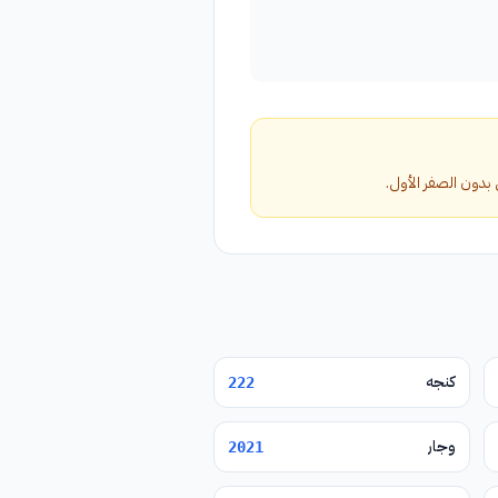
كنجه
222
وجار
2021