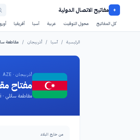
مفاتيح الاتصال الدولية
+
كل المفاتيح
محول التوقيت
عربية
آسيا
أفريقيا
أوروب
الرئيسية
/
آسيا
/
أذربيجان
/
مقاطعة سات
أذربيجان · AZE
مفتاح مق
مقاطعة ساتلي · Saatli
من خارج البلاد