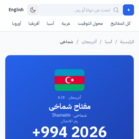
+
English
كل المفاتيح
محول التوقيت
عربية
آسيا
أفريقيا
أوروبا
أمر
الرئيسية
/
آسيا
/
أذربيجان
/
شماخى
أذربيجان · AZE
مفتاح شماخى
شماخى · Shamakhi
رمز الاتصال
+994 2026